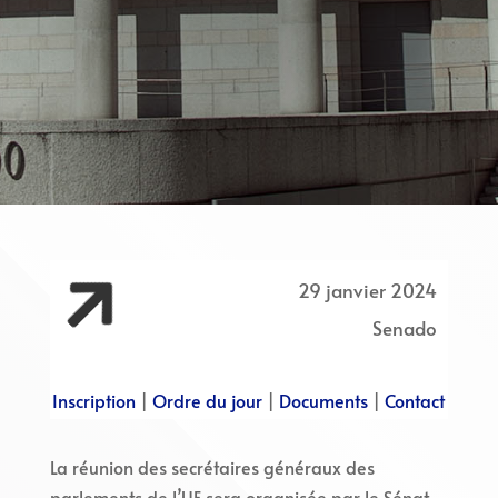

29 janvier 2024
Senado
Inscription
|
Ordre du jour
|
Documents
|
Contact
La réunion des secrétaires généraux des
parlements de l’UE sera organisée par le Sénat