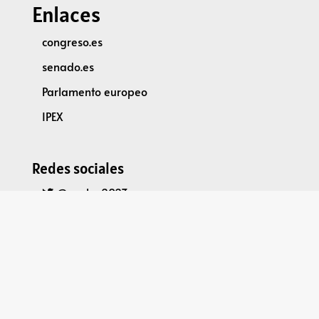
Enlaces
congreso.es
senado.es
Parlamento europeo
IPEX
Redes sociales
@parleu2023es
Spain2023EU Parliamentary Dimension
Legal
Política de privacidad y protección de datos