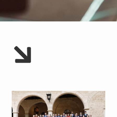
parleu202
