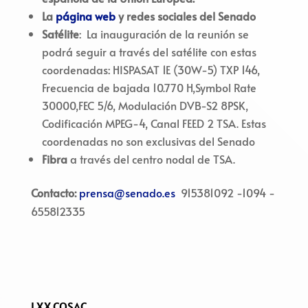
La
página web
y r
edes sociales del
Senado
Satélite
: La inauguración de la reunión se
podrá seguir a través del satélite con estas
coordenadas: HISPASAT 1E (30W-5) TXP 146,
Frecuencia de bajada 10.770 H,Symbol Rate
30000,FEC 5/6, Modulación DVB-S2 8PSK,
Codificación MPEG-4, Canal FEED 2 TSA. Estas
coordenadas no son exclusivas del Senado
Fibra
a través del centro nodal de TSA.
Contacto:
prensa@senado.es
915381092 -1094 -
655812335
LXX COSAC