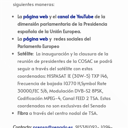
siguientes maneras:
La
página web
y el
canal de YouTube
de la
dimensión parlamentaria de la Presidencia
española de la Unión Europea.
La
página web
y redes sociales del
Parlamento Europeo
Satélite
: La inauguración y la clausura de la
reunión de presidentes de la COSAC se podrá
seguir a través del satélite con estas
coordenadas: HISPASAT 1E (30W-5) TXP 146,
Frecuencia de bajada 10.770 H,Symbol Rate
30000,FEC 5/6, Modulación DVB-S2 8PSK,
Codificación MPEG-4, Canal FEED 2 TSA. Estas
coordenadas no son exclusivas del Senado
Fibra
a través del centro nodal de TSA.
Contacto:
prensa@senado.es
915381092- 1094-