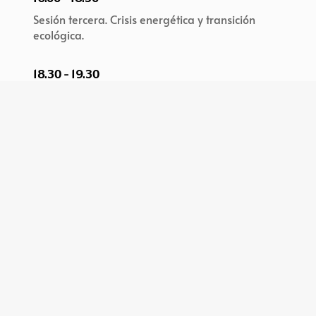
Sesión tercera. Crisis energética y transición
ecológica.
18.30 - 19.30
Reunión de los Presidentes de la COSAC.
28 de noviembre de 2023
9.30 - 11.30
Sesión cuarta. La situación en Ucrania.
Relaciones con la Unión Europea.
11.45 - 13.00
Sesión quinta. Autonomía estratégica abierta y
relaciones con América Latina.